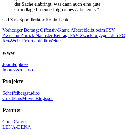
der Sache einbringt, was dann auch eine gute
Grundlage für ein erfolgreiches Arbeiten ist“,
so FSV- Sportdirektor Robin Lenk.
Vorheriger Beitrag: Offensiv-Kante Albert bleibt beim FSV
Zwickau
Zurück
Nächster Beitrag: FSV Zwickau gegen den FC
Rot-Weiß Erfurt entfällt
Weiter
www
Joomla!plates
Impressszenario
Projekte
Scheffelbergstudios
GreatFansMovie.Blogspot
Partner
Carla Cargo
LENA-DENA