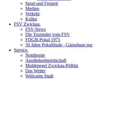
Sport und Freizeit
Medien
Verkehr
Kultur
FSV Zwickau
FSV-News
Die Trommler vom FSV
FDGB-Pokal 1975
50 Jahre Pokalfinale - Gänsehaut pur
Service
Notdienste
Apothekenbereitschaft
Muldepegel Zwickau-Pölbitz
Das Wetter
Webcams Stadt
LOCATION
Zwickau, Sachsen
GPS-Koordinaten
50° 42‘ 36.72 N 12° 28‘ 24.24 E
Breite: 50.7102
|
Länge: 12.4734