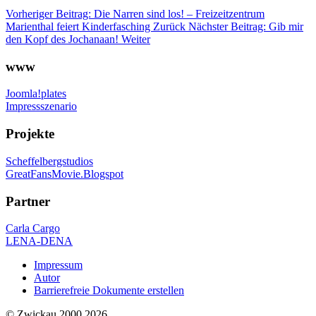
Vorheriger Beitrag: Die Narren sind los! – Freizeitzentrum
Marienthal feiert Kinderfasching
Zurück
Nächster Beitrag: Gib mir
den Kopf des Jochanaan!
Weiter
www
Joomla!plates
Impressszenario
Projekte
Scheffelbergstudios
GreatFansMovie.Blogspot
Partner
Carla Cargo
LENA-DENA
Impressum
Autor
Barrierefreie Dokumente erstellen
© Zwickau 2000 2026