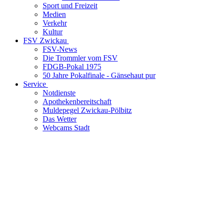
Sport und Freizeit
Medien
Verkehr
Kultur
FSV Zwickau
FSV-News
Die Trommler vom FSV
FDGB-Pokal 1975
50 Jahre Pokalfinale - Gänsehaut pur
Service
Notdienste
Apothekenbereitschaft
Muldepegel Zwickau-Pölbitz
Das Wetter
Webcams Stadt
LOCATION
Zwickau, Sachsen
GPS-Koordinaten
50° 42‘ 36.72 N 12° 28‘ 24.24 E
Breite: 50.7102
|
Länge: 12.4734