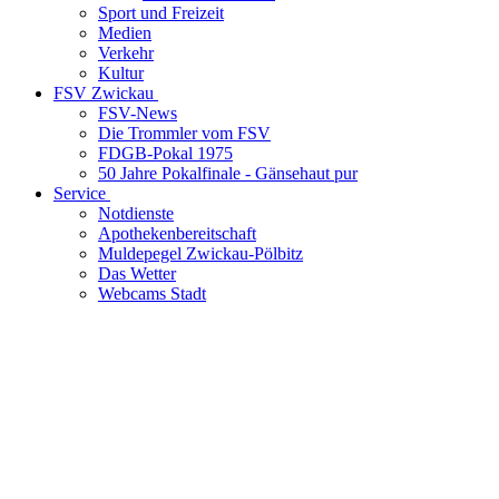
Sport und Freizeit
Medien
Verkehr
Kultur
FSV Zwickau
FSV-News
Die Trommler vom FSV
FDGB-Pokal 1975
50 Jahre Pokalfinale - Gänsehaut pur
Service
Notdienste
Apothekenbereitschaft
Muldepegel Zwickau-Pölbitz
Das Wetter
Webcams Stadt
LOCATION
Zwickau, Sachsen
GPS-Koordinaten
50° 42‘ 36.72 N 12° 28‘ 24.24 E
Breite: 50.7102
|
Länge: 12.4734