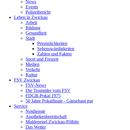
News
Events
Polizeibericht
Leben in Zwickau
Arbeit
Bildung
Gesundheit
Stadt
Persönlichkeiten
Sehenswürdigkeiten
Zahlen und Fakten
Sport und Freizeit
Medien
Verkehr
Kultur
FSV Zwickau
FSV-News
Die Trommler vom FSV
FDGB-Pokal 1975
50 Jahre Pokalfinale - Gänsehaut pur
Service
Notdienste
Apothekenbereitschaft
Muldepegel Zwickau-Pölbitz
Das Wetter