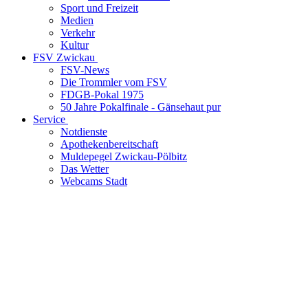
Sport und Freizeit
Medien
Verkehr
Kultur
FSV Zwickau
FSV-News
Die Trommler vom FSV
FDGB-Pokal 1975
50 Jahre Pokalfinale - Gänsehaut pur
Service
Notdienste
Apothekenbereitschaft
Muldepegel Zwickau-Pölbitz
Das Wetter
Webcams Stadt
LOCATION
Zwickau, Sachsen
GPS-Koordinaten
50° 42‘ 36.72 N 12° 28‘ 24.24 E
Breite: 50.7102
|
Länge: 12.4734