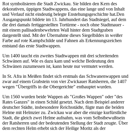
Rot symbolisieren die Stadt Zwickau. Sie bilden den Kern des
dekorativen, üppigen Stadtwappens, das eine lange und von Inhalt
und Verlauf nicht eindeutig belegte Enstehungsgeschichte hat.Den
Ausgangspunkt bildete im 13. Jahrhundert das Stadtsiegel, auf dem
die drei damals fertiggestellten Tortürme - noch ohne Stadtmauer -
mit einem pallisadenbewehrten Wall hinter dem Stadtgraben
dargestellt sind. Mit der Übernahme dieses Siegelbildes in weißer
Farbe auf rote Kampfschilde und Fahnen als Erkennungszeichen
entstand das erste Stadtwappen.
Um 1400 taucht ein zweites Stadtwappen mit drei schreitenden
Schwänen auf. Wie es dazu kam und welche Bedeutung den
Schwänen zuzumessen ist, kann heute nur vermutet werden.
In St. Afra in Meißen findet sich erstmals das Schwanenwappen und
zwar auf einem Grabstein von vier Zwickauer Ratsherren, die 1407
wegen "Übergriffs in die Obergerichte" enthauptet wurden.
Um 1560 wurden beide Wappen als "Großes Wappen" oder "des
Rates Ganzes" in einen Schild gesetzt. Nach dem Beispiel anderer
deutscher Städte, insbesondere Reichsstädte, fügte man die beiden
Helme mit Helmzier zu. Zwickau war aber die einzige kurfürstliche
Stadt, die gleich zwei Helme aufnahm, was vom Selbstbewußtsein
der Ratsherren und der bedeutenden Stellung der Stadt zeugte. Über
dem rechten Helm erhebt sich der Heilige Moritz als der