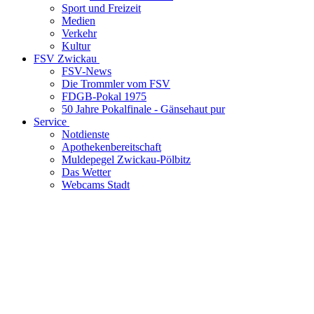
Sport und Freizeit
Medien
Verkehr
Kultur
FSV Zwickau
FSV-News
Die Trommler vom FSV
FDGB-Pokal 1975
50 Jahre Pokalfinale - Gänsehaut pur
Service
Notdienste
Apothekenbereitschaft
Muldepegel Zwickau-Pölbitz
Das Wetter
Webcams Stadt
LOCATION
Zwickau, Sachsen
GPS-Koordinaten
50° 42‘ 36.72 N 12° 28‘ 24.24 E
Breite: 50.7102
|
Länge: 12.4734