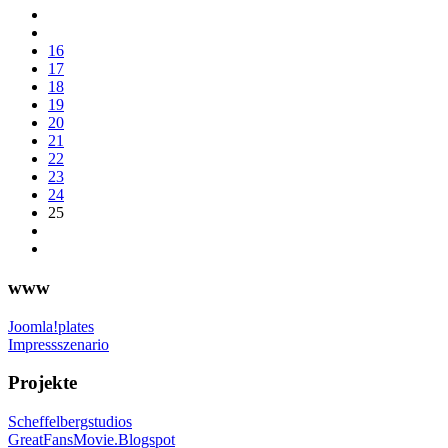
16
17
18
19
20
21
22
23
24
25
www
Joomla!plates
Impressszenario
Projekte
Scheffelbergstudios
GreatFansMovie.Blogspot