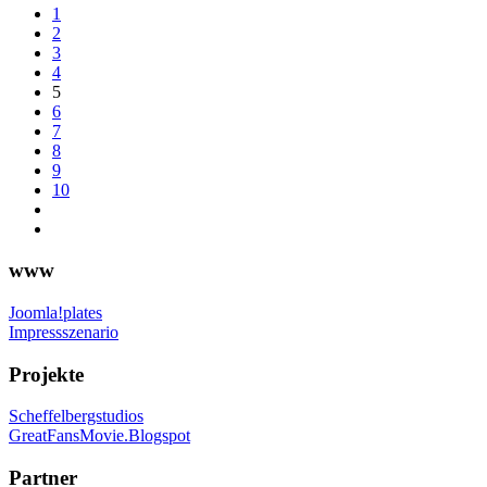
1
2
3
4
5
6
7
8
9
10
www
Joomla!plates
Impressszenario
Projekte
Scheffelbergstudios
GreatFansMovie.Blogspot
Partner