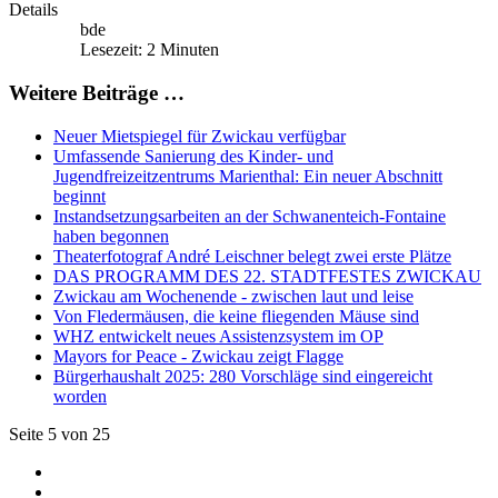
Details
bde
Lesezeit: 2 Minuten
Weitere Beiträge …
Neuer Mietspiegel für Zwickau verfügbar
Umfassende Sanierung des Kinder- und
Jugendfreizeitzentrums Marienthal: Ein neuer Abschnitt
beginnt
Instandsetzungsarbeiten an der Schwanenteich-Fontaine
haben begonnen
Theaterfotograf André Leischner belegt zwei erste Plätze
DAS PROGRAMM DES 22. STADTFESTES ZWICKAU
Zwickau am Wochenende - zwischen laut und leise
Von Fledermäusen, die keine fliegenden Mäuse sind
WHZ entwickelt neues Assistenzsystem im OP
Mayors for Peace - Zwickau zeigt Flagge
Bürgerhaushalt 2025: 280 Vorschläge sind eingereicht
worden
Seite 5 von 25