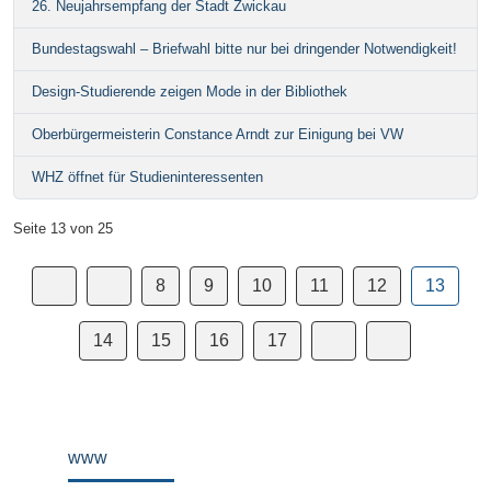
26. Neujahrsempfang der Stadt Zwickau
Bundestagswahl – Briefwahl bitte nur bei dringender Notwendigkeit!
Design-Studierende zeigen Mode in der Bibliothek
Oberbürgermeisterin Constance Arndt zur Einigung bei VW
WHZ öffnet für Studieninteressenten
Seite 13 von 25
8
9
10
11
12
13
14
15
16
17
www